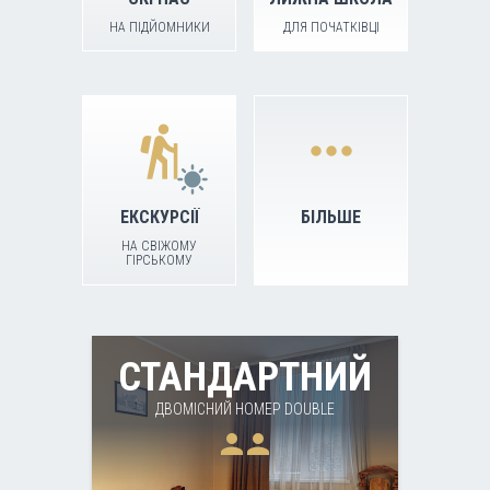
НА ПІДЙОМНИКИ
ДЛЯ ПОЧАТКІВЦІ
hiking
more_horiz
sunny
ЕКСКУРСІЇ
БІЛЬШЕ
НА СВІЖОМУ
ГІРСЬКОМУ
ПОВІТРІ
СТАНДАРТНИЙ
ДВОМІСНИЙ НОМЕР DOUBLE
person
person