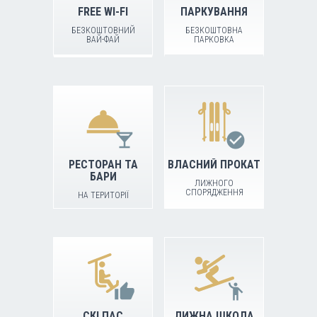
FREE WI-FI
ПАРКУВАННЯ
БЕЗКОШТОВНИЙ
БЕЗКОШТОВНА
ВАЙ-ФАЙ
ПАРКОВКА
room_service
local_bar
check_circle
РЕСТОРАН ТА
ВЛАСНИЙ ПРОКАТ
БАРИ
ЛИЖНОГО
СПОРЯДЖЕННЯ
НА ТЕРИТОРІЇ
КОМПЛЕКСУ
thumb_up
emoji_people
СКІ ПАС
ЛИЖНА ШКОЛА