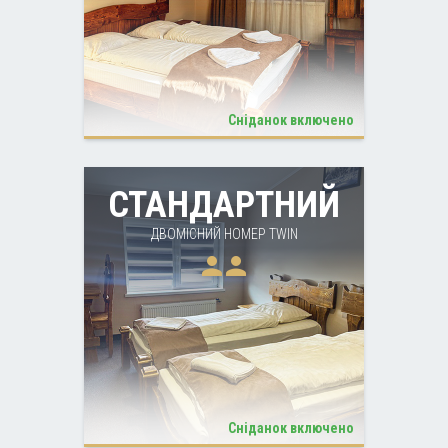
Сніданок включено
more_horiz
ДЕТАЛЬНІШЕ
СТАНДАРТНИЙ
ДВОМІСНИЙ НОМЕР TWIN
person
person
Сніданок включено