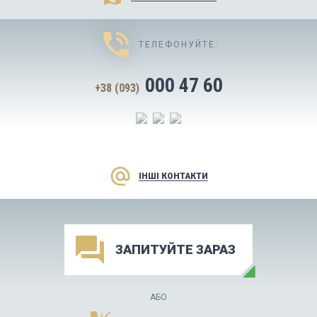
phone_in_talk
ТЕЛЕФОНУЙТЕ:
000 47 60
+38 (093)
alternate_email
ІНШІ КОНТАКТИ
forum
ЗАПИТУЙТЕ ЗАРАЗ
АБО