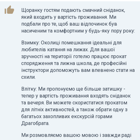
thumb_up_alt
Щоранку гостям подають смачний сніданок,
який входить у вартість проживання. Ми
подбали про те, щоб ваш відпочинок був
насиченим та комфортним у будь-яку пору року:
Взимку: Околиці помешкання ідеальні для
любителів катання на лижах. Для вашої
зручності на території готелю працює прокат
спорядження та лижна школа, де професійні
інструктори допоможуть вам впевнено стати на
схили.
Влітку: Ми пропонуємо ще більше затишку -
тепер у вартість проживання входять сніданок
та вечеря. Ви можете скористатися прокатом
для літніх активностей, а також обрати одну з
багатьох захопливих екскурсій горами
Драгобрата.
Ми розмовляємо вашою мовою і завжди раді