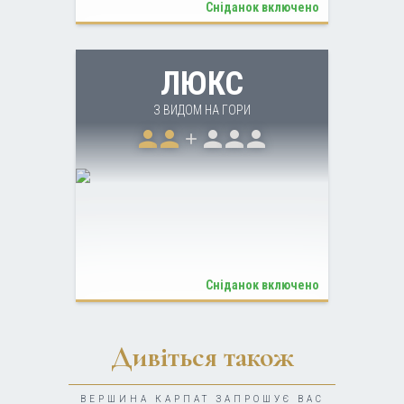
Сніданок включено
more_horiz
ДЕТАЛЬНІШЕ
ЛЮКС
З ВИДОМ НА ГОРИ
person
person
person
person
person
add
Сніданок включено
more_horiz
ДЕТАЛЬНІШЕ
Дивіться також
ВЕРШИНА КАРПАТ ЗАПРОШУЄ ВАС