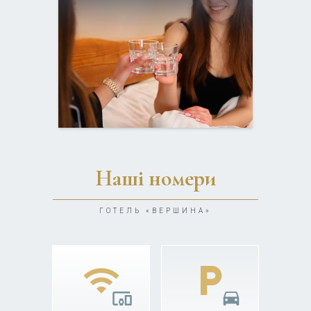
Наші номери
ГОТЕЛЬ «ВЕРШИНА»
wifi
local_parking
devices_other
drive_eta