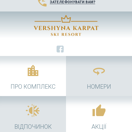
phone_callback
ЗАТЕЛЕФОНУВАТИ ВАМ?
location_city
360
ПРО КОМПЛЕКС
НОМЕРИ
wb_sunny
ac_unit
thumb_up
ВІДПОЧИНОК
АКЦІЇ