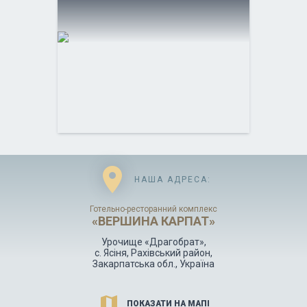
location_on
НАША АДРЕСА:
Готельно-ресторанний комплекс
«ВЕРШИНА КАРПАТ»
Урочище «Драгобрат»,
с. Ясіня, Рахівський район,
Закарпатська обл., Україна
map
ПОКАЗАТИ НА МАПІ