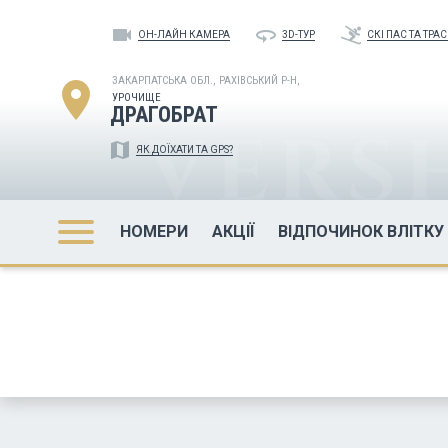
videocam
360
ОН-ЛАЙН КАМЕРА
3D-ТУР
СКІ ПАС ТА ТРА
ЗАКАРПАТСЬКА ОБЛ.,
РАХІВСЬКИЙ Р-Н,
location_on
УРОЧИЩЕ
ДРАГОБРАТ
map
ЯК ДОЇХАТИ ТА GPS?
НОМЕРИ
АКЦІЇ
ВІДПОЧИНОК ВЛІТКУ