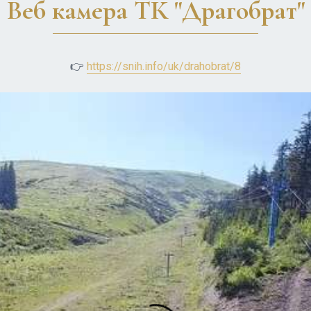
Веб камера ТК "Драгобрат"
👉
https://snih.info/uk/drahobrat/8